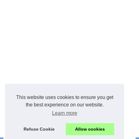
This website uses cookies to ensure you get
the best experience on our website.
pays basque
Learn more
Plan du site
Refuse Cookie
Allow cookies