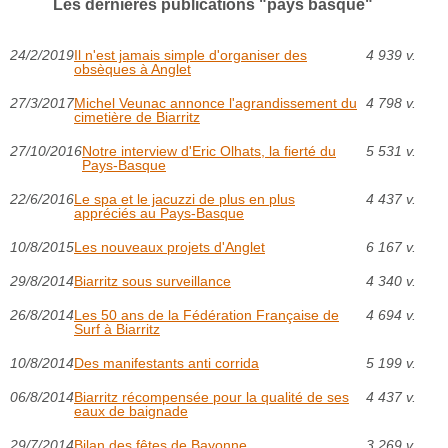
Les dernières publications "pays basque"
24/2/2019
Il n'est jamais simple d'organiser des
4 939 v.
obsèques à Anglet
27/3/2017
Michel Veunac annonce l'agrandissement du
4 798 v.
cimetière de Biarritz
27/10/2016
Notre interview d'Eric Olhats, la fierté du
5 531 v.
Pays-Basque
22/6/2016
Le spa et le jacuzzi de plus en plus
4 437 v.
appréciés au Pays-Basque
10/8/2015
Les nouveaux projets d'Anglet
6 167 v.
29/8/2014
Biarritz sous surveillance
4 340 v.
26/8/2014
Les 50 ans de la Fédération Française de
4 694 v.
Surf à Biarritz
10/8/2014
Des manifestants anti corrida
5 199 v.
06/8/2014
Biarritz récompensée pour la qualité de ses
4 437 v.
eaux de baignade
29/7/2014
Bilan des fêtes de Bayonne
3 269 v.