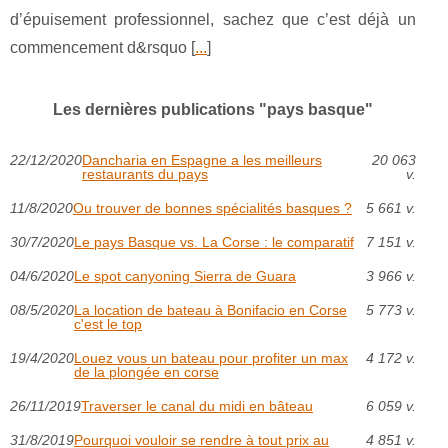
d’épuisement professionnel, sachez que c’est déjà un
commencement d&rsquo [
...
]
Les dernières publications "pays basque"
22/12/2020
Dancharia en Espagne a les meilleurs
20 063
restaurants du pays
v.
11/8/2020
Ou trouver de bonnes spécialités basques ?
5 661 v.
30/7/2020
Le pays Basque vs. La Corse : le comparatif
7 151 v.
04/6/2020
Le spot canyoning Sierra de Guara
3 966 v.
08/5/2020
La location de bateau à Bonifacio en Corse
5 773 v.
c'est le top
19/4/2020
Louez vous un bateau pour profiter un max
4 172 v.
de la plongée en corse
26/11/2019
Traverser le canal du midi en bâteau
6 059 v.
31/8/2019
Pourquoi vouloir se rendre à tout prix au
4 851 v.