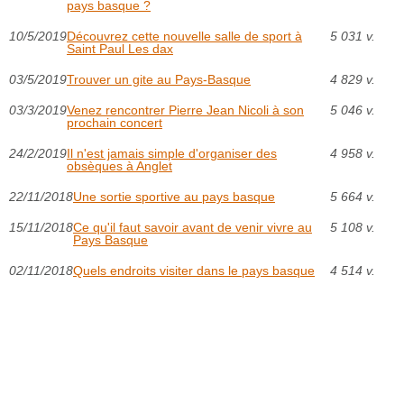
pays basque ?
10/5/2019
Découvrez cette nouvelle salle de sport à
5 031 v.
Saint Paul Les dax
03/5/2019
Trouver un gite au Pays-Basque
4 829 v.
03/3/2019
Venez rencontrer Pierre Jean Nicoli à son
5 046 v.
prochain concert
24/2/2019
Il n'est jamais simple d'organiser des
4 958 v.
obsèques à Anglet
22/11/2018
Une sortie sportive au pays basque
5 664 v.
15/11/2018
Ce qu'il faut savoir avant de venir vivre au
5 108 v.
Pays Basque
02/11/2018
Quels endroits visiter dans le pays basque
4 514 v.